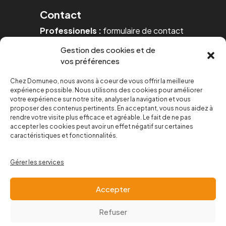
Contact
Professionels :
formulaire de contact
Gestion des cookies et de
Particuliers :
formulaire de contact
vos préférences
Téléphone :
04 67 20 48 95
Chez Domuneo, nous avons à coeur de vous offrir la meilleure
expérience possible. Nous utilisons des cookies pour améliorer
Mail :
contact@domuneo.com
votre expérience sur notre site, analyser la navigation et vous
proposer des contenus pertinents. En acceptant, vous nous aidez à
Suivez nous sur les réseaux :
rendre votre visite plus efficace et agréable. Le fait de ne pas
accepter les cookies peut avoir un effet négatif sur certaines
caractéristiques et fonctionnalités.
Gérer les services
© Domuneo – Tous droits réservés
Accepter
Mentions légales
Refuser