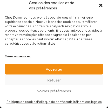
Gestion des cookies et de
Particuliers :
formulaire de contact
vos préférences
Téléphone :
04 67 20 48 95
Chez Domuneo, nous avons à coeur de vous offrir la meilleure
expérience possible. Nous utilisons des cookies pour améliorer
Mail :
contact@domuneo.com
votre expérience sur notre site, analyser la navigation et vous
proposer des contenus pertinents. En acceptant, vous nous aidez à
Suivez nous sur les réseaux :
rendre votre visite plus efficace et agréable. Le fait de ne pas
accepter les cookies peut avoir un effet négatif sur certaines
caractéristiques et fonctionnalités.
Gérer les services
© Domuneo – Tous droits réservés
Accepter
Mentions légales
Refuser
Politique de confidentialité
Voir les préférences
Site web par commax.fr
Politique de cookies
Politique de confidentialité
Mentions légales