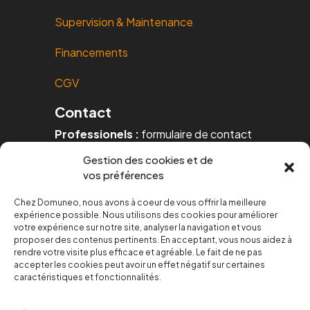
Supervision & Maintenance
Financements
CGV
Contact
Professionels :
formulaire de contact
Gestion des cookies et de
Particuliers :
formulaire de contact
vos préférences
Téléphone :
04 67 20 48 95
Chez Domuneo, nous avons à coeur de vous offrir la meilleure
expérience possible. Nous utilisons des cookies pour améliorer
Mail :
contact@domuneo.com
votre expérience sur notre site, analyser la navigation et vous
proposer des contenus pertinents. En acceptant, vous nous aidez à
Suivez nous sur les réseaux :
rendre votre visite plus efficace et agréable. Le fait de ne pas
accepter les cookies peut avoir un effet négatif sur certaines
caractéristiques et fonctionnalités.